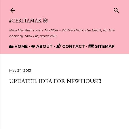
Skip to main content
#CERITAMAK 🌺
Real life. Real mom. No filter - Written from the heart, for the
heart by Mak Lin, since 2011
🏡 HOME
❤️ ABOUT
📬 CONTACT
🗺️ SITEMAP
May 24, 2013
UPDATED: IDEA FOR NEW HOUSE!