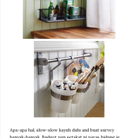
Apa-apa hal, slow-slow kayuh dulu and buat survey
banyak-banyak. Budget pun setakat ni paras hidung je