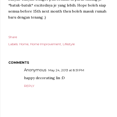
*batuk-batuk* excitednya je yang lebih. Hope boleh siap
semua before 15th next month then boleh masuk rumah
baru dengan tenang ;)
Share
Labels:
Home
Home Improvement
Lifestyle
COMMENTS
Anonymous
May 24, 2013 at 8:51 PM
happy decorating lin :D
REPLY