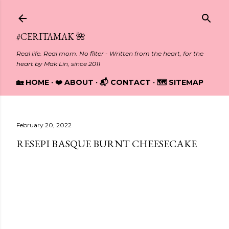
Skip to main content
#CERITAMAK 🌺
Real life. Real mom. No filter - Written from the heart, for the
heart by Mak Lin, since 2011
🏡 HOME
❤️ ABOUT
📬 CONTACT
🗺️ SITEMAP
February 20, 2022
RESEPI BASQUE BURNT CHEESECAKE