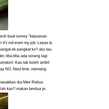
ruh buat survey "kepuasan
 it's not even my job. Lepas tu
sangat ek pangkat ko? aku tau
er, tiba-tiba ada sorang lagi
anaton!. Kau tak boleh ambil
 say NO. Next time, memang
 masakkan dia Mee Rebus
ilah kan? makan berdua je.