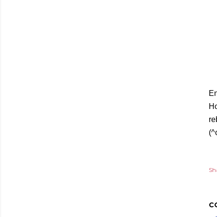
En
Ho
re
(^
Sh
C