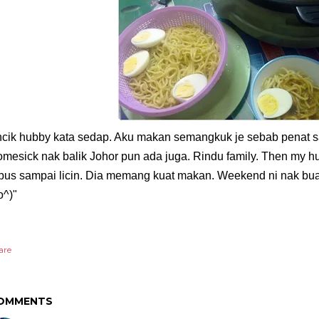
cik hubby kata sedap. Aku makan semangkuk je sebab penat sa
mesick nak balik Johor pun ada juga. Rindu family. Then my
bus sampai licin. Dia memang kuat makan. Weekend ni nak bua
o^)"
are
OMMENTS