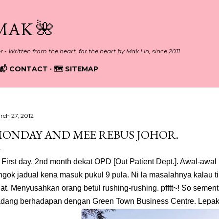
Skip to main content
MAK 🌺
er - Written from the heart, for the heart by Mak Lin, since 2011
📬 CONTACT
🗺️ SITEMAP
rch 27, 2012
ONDAY AND MEE REBUS JOHOR.
rst day, 2nd month dekat OPD [Out Patient Dept.]. Awal-awal 
ngok jadual kena masuk pukul 9 pula. Ni la masalahnya kalau t
at. Menyusahkan orang betul rushing-rushing. pfftt~! So sement
dang berhadapan dengan Green Town Business Centre. Lepak-l