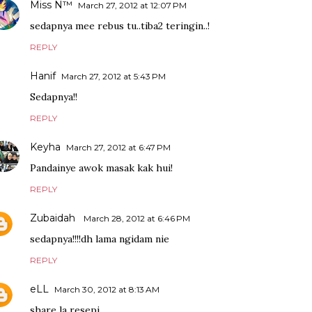
Miss N™
March 27, 2012 at 12:07 PM
sedapnya mee rebus tu..tiba2 teringin..!
REPLY
Hanif
March 27, 2012 at 5:43 PM
Sedapnya!!
REPLY
Keyha
March 27, 2012 at 6:47 PM
Pandainye awok masak kak hui!
REPLY
Zubaidah
March 28, 2012 at 6:46 PM
sedapnya!!!!dh lama ngidam nie
REPLY
eLL
March 30, 2012 at 8:13 AM
share la resepi...