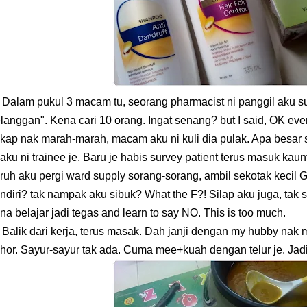
lam pukul 3 macam tu, seorang pharmacist ni panggil aku su
langgan". Kena cari 10 orang. Ingat senang? but I said, OK even
kap nak marah-marah, macam aku ni kuli dia pulak. Apa besar 
 aku ni trainee je. Baru je habis survey patient terus masuk kaunt
ruh aku pergi ward supply sorang-sorang, ambil sekotak kecil G
ndiri? tak nampak aku sibuk? What the F?! Silap aku juga, tak
na belajar jadi tegas and learn to say NO. This is too much.
lik dari kerja, terus masak. Dah janji dengan my hubby nak
hor. Sayur-sayur tak ada. Cuma mee+kuah dengan telur je. Jad