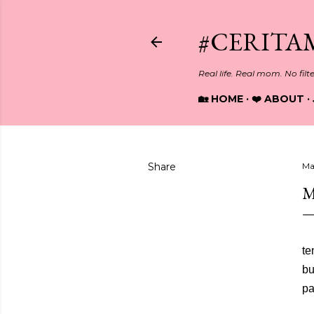
#CERITA
Real life. Real mom. No filt
🏡 HOME
❤️ ABOUT
Share
Ma
M
Fi
te
bu
pa