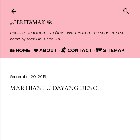
Skip to main content
#CERITAMAK 🌺
Real life. Real mom. No filter - Written from the heart, for the
heart by Mak Lin, since 2011
🏡 HOME
❤️ ABOUT
📬 CONTACT
🗺️ SITEMAP
September 20, 2019
MARI BANTU DAYANG DENO!