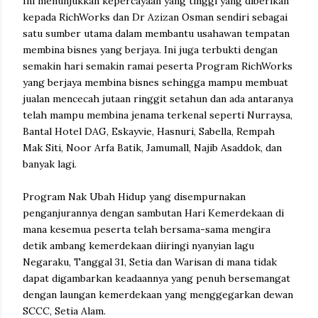
Ini menunjukkan kepercayaan yang tinggi yang diberikan
kepada RichWorks dan Dr Azizan Osman sendiri sebagai
satu sumber utama dalam membantu usahawan tempatan
membina bisnes yang berjaya. Ini juga terbukti dengan
semakin hari semakin ramai peserta Program RichWorks
yang berjaya membina bisnes sehingga mampu membuat
jualan mencecah jutaan ringgit setahun dan ada antaranya
telah mampu membina jenama terkenal seperti Nurraysa,
Bantal Hotel DAG, Eskayvie, Hasnuri, Sabella, Rempah
Mak Siti, Noor Arfa Batik, Jamumall, Najib Asaddok, dan
banyak lagi.
Program Nak Ubah Hidup yang disempurnakan
penganjurannya dengan sambutan Hari Kemerdekaan di
mana kesemua peserta telah bersama-sama mengira
detik ambang kemerdekaan diiringi nyanyian lagu
Negaraku, Tanggal 31, Setia dan Warisan di mana tidak
dapat digambarkan keadaannya yang penuh bersemangat
dengan laungan kemerdekaan yang menggegarkan dewan
SCCC, Setia Alam.