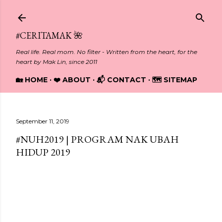
Skip to main content
#CERITAMAK 🌺
Real life. Real mom. No filter - Written from the heart, for the
heart by Mak Lin, since 2011
🏡 HOME
❤️ ABOUT
📬 CONTACT
🗺️ SITEMAP
September 11, 2019
#NUH2019 | PROGRAM NAK UBAH
HIDUP 2019