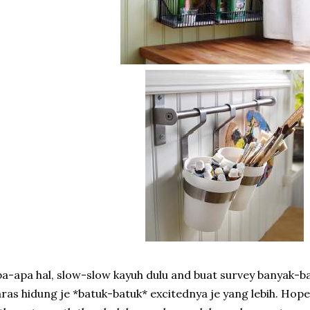
a-apa hal, slow-slow kayuh dulu and buat survey banyak-b
ras hidung je *batuk-batuk* excitednya je yang lebih. Hop