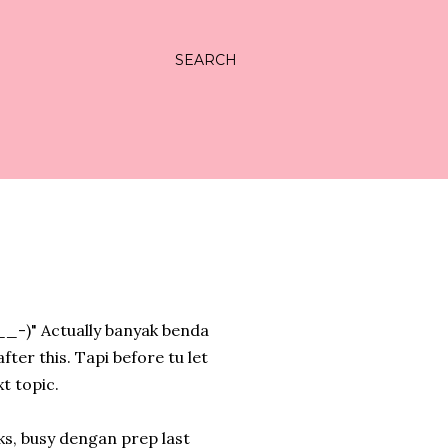
SEARCH
__-)" Actually banyak benda
fter this. Tapi before tu let
t topic.
ks, busy dengan prep last