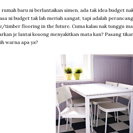
 rumah baru ni berlantaikan simen, ada tak idea budget n
sa ni budget tak lah meriah sangat, tapi adalah peranca
le/timber flooring in the future. Cuma kalau nak tunggu ma
arkan je lantai kosong menyakitkan mata kan? Pasang tika
lih warna apa ya?