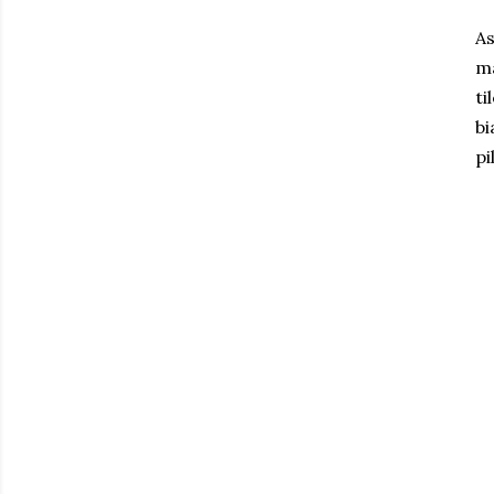
As
ma
ti
bi
pi