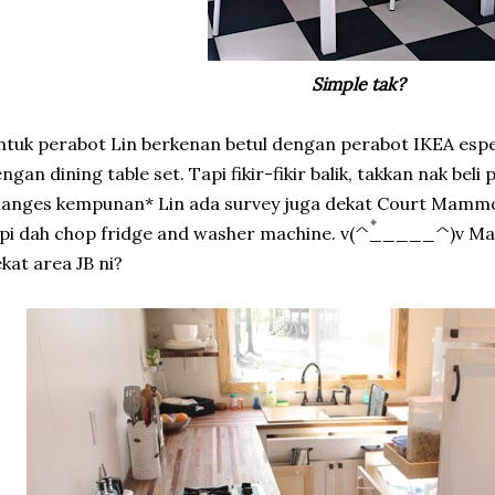
Simple tak?
tuk perabot Lin berkenan betul dengan perabot IKEA especi
ngan dining table set. Tapi fikir-fikir balik, takkan nak bel
anges kempunan* Lin ada survey juga dekat Court Mammo
pi dah chop fridge and washer machine. v(^_____^)v Mana
kat area JB ni?