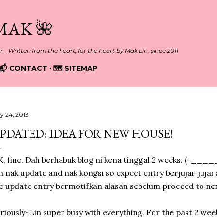
Skip to main content
MAK 🌺
er - Written from the heart, for the heart by Mak Lin, since 2011
📬 CONTACT
🗺️ SITEMAP
y 24, 2013
PDATED: IDEA FOR NEW HOUSE!
, fine. Dah berhabuk blog ni kena tinggal 2 weeks. (-____
n nak update and nak kongsi so expect entry berjujai-jujai a
 update entry bermotifkan alasan sebelum proceed to nex
riously~Lin super busy with everything. For the past 2 wee