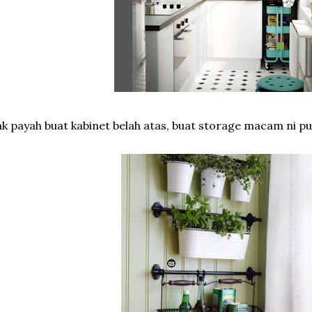
k payah buat kabinet belah atas, buat storage macam ni pu