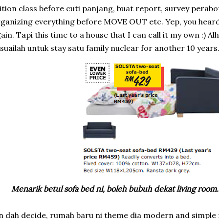
ition class before cuti panjang, buat report, survey perabo
ganizing everything before MOVE OUT etc. Yep, you heard
ain. Tapi this time to a house that I can call it my own :) Al
suailah untuk stay satu family nuclear for another 10 years.
Menarik betul sofa bed ni, boleh bubuh dekat living room.
n dah decide, rumah baru ni theme dia modern and simple