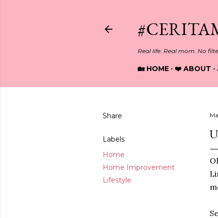
#CERITA
Real life. Real mom. No filt
🏡 HOME
❤️ ABOUT
Share
Ma
U
Labels
Home
OK
Home Improvement
Li
Lifestyle
me
Se