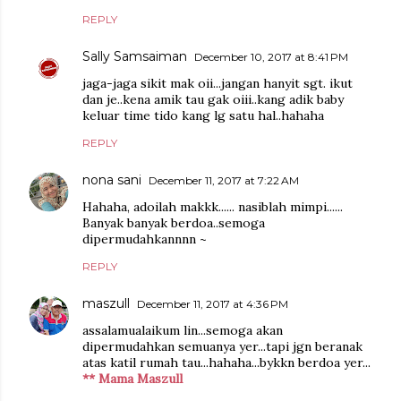
REPLY
Sally Samsaiman
December 10, 2017 at 8:41 PM
jaga-jaga sikit mak oii...jangan hanyit sgt. ikut
dan je..kena amik tau gak oiii..kang adik baby
keluar time tido kang lg satu hal..hahaha
REPLY
nona sani
December 11, 2017 at 7:22 AM
Hahaha, adoilah makkk...... nasiblah mimpi......
Banyak banyak berdoa..semoga
dipermudahkannnn ~
REPLY
maszull
December 11, 2017 at 4:36 PM
assalamualaikum lin...semoga akan
dipermudahkan semuanya yer...tapi jgn beranak
atas katil rumah tau...hahaha...bykkn berdoa yer...
** Mama Maszull