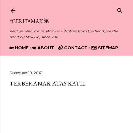
Skip to main content
#CERITAMAK 🌺
Real life. Real mom. No filter - Written from the heart, for the
heart by Mak Lin, since 2011
🏡 HOME
❤️ ABOUT
📬 CONTACT
🗺️ SITEMAP
December 10, 2017
TERBERANAK ATAS KATIL