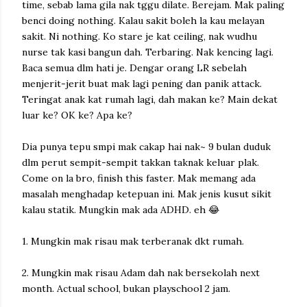
time, sebab lama gila nak tggu dilate. Berejam. Mak paling
benci doing nothing. Kalau sakit boleh la kau melayan
sakit. Ni nothing. Ko stare je kat ceiling, nak wudhu
nurse tak kasi bangun dah. Terbaring. Nak kencing lagi.
Baca semua dlm hati je. Dengar orang LR sebelah
menjerit-jerit buat mak lagi pening dan panik attack.
Teringat anak kat rumah lagi, dah makan ke? Main dekat
luar ke? OK ke? Apa ke?
Dia punya tepu smpi mak cakap hai nak~ 9 bulan duduk
dlm perut sempit-sempit takkan taknak keluar plak.
Come on la bro, finish this faster. Mak memang ada
masalah menghadap ketepuan ini. Mak jenis kusut sikit
kalau statik. Mungkin mak ada ADHD. eh 😂
1. Mungkin mak risau mak terberanak dkt rumah.
2. Mungkin mak risau Adam dah nak bersekolah next
month. Actual school, bukan playschool 2 jam.