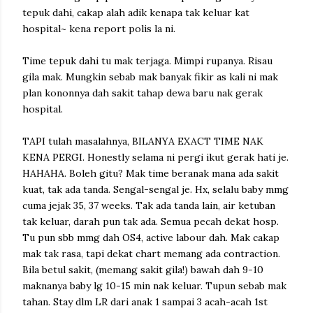
tepuk dahi, cakap alah adik kenapa tak keluar kat
hospital~ kena report polis la ni.
Time tepuk dahi tu mak terjaga. Mimpi rupanya. Risau
gila mak. Mungkin sebab mak banyak fikir as kali ni mak
plan kononnya dah sakit tahap dewa baru nak gerak
hospital.
TAPI tulah masalahnya, BILANYA EXACT TIME NAK
KENA PERGI. Honestly selama ni pergi ikut gerak hati je.
HAHAHA. Boleh gitu? Mak time beranak mana ada sakit
kuat, tak ada tanda. Sengal-sengal je. Hx, selalu baby mmg
cuma jejak 35, 37 weeks. Tak ada tanda lain, air ketuban
tak keluar, darah pun tak ada. Semua pecah dekat hosp.
Tu pun sbb mmg dah OS4, active labour dah. Mak cakap
mak tak rasa, tapi dekat chart memang ada contraction.
Bila betul sakit, (memang sakit gila!) bawah dah 9-10
maknanya baby lg 10-15 min nak keluar. Tupun sebab mak
tahan. Stay dlm LR dari anak 1 sampai 3 acah-acah 1st