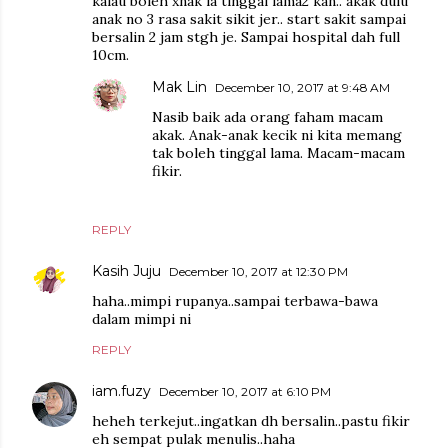
kalau boleh xnak la tinggal lama2 kan.. akak dulu
anak no 3 rasa sakit sikit jer.. start sakit sampai
bersalin 2 jam stgh je. Sampai hospital dah full
10cm.
Mak Lin
December 10, 2017 at 9:48 AM
Nasib baik ada orang faham macam
akak. Anak-anak kecik ni kita memang
tak boleh tinggal lama. Macam-macam
fikir.
REPLY
Kasih Juju
December 10, 2017 at 12:30 PM
haha..mimpi rupanya..sampai terbawa-bawa
dalam mimpi ni
REPLY
iam.fuzy
December 10, 2017 at 6:10 PM
heheh terkejut..ingatkan dh bersalin..pastu fikir
eh sempat pulak menulis..haha