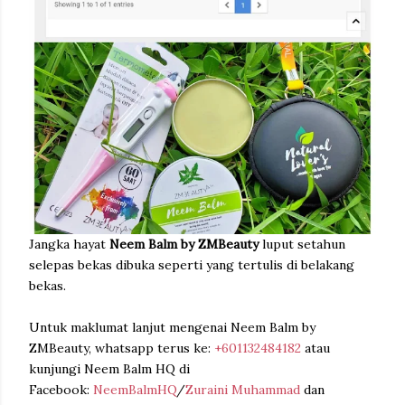
Jangka hayat
Neem Balm by ZMBeauty
luput setahun
selepas bekas dibuka seperti yang tertulis di belakang
bekas.
Untuk maklumat lanjut mengenai Neem Balm by
ZMBeauty, whatsapp terus ke:
+601132484182
atau
kunjungi Neem Balm HQ di
Facebook:
NeemBalmHQ
/
Zuraini Muhammad
dan