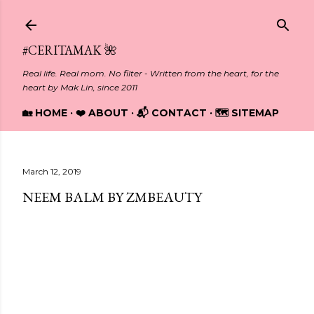
Skip to main content
#CERITAMAK 🌺
Real life. Real mom. No filter - Written from the heart, for the
heart by Mak Lin, since 2011
🏡 HOME
❤️ ABOUT
📬 CONTACT
🗺️ SITEMAP
March 12, 2019
NEEM BALM BY ZMBEAUTY