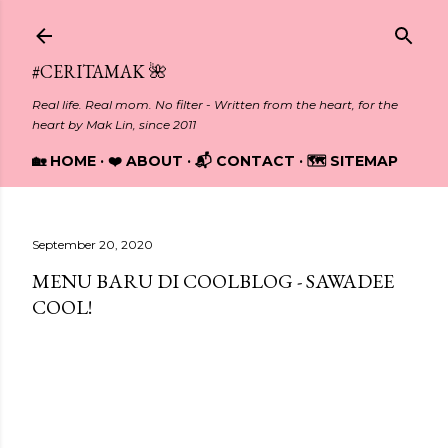
Skip to main content
#CERITAMAK 🌺
Real life. Real mom. No filter - Written from the heart, for the
heart by Mak Lin, since 2011
🏡 HOME
❤️ ABOUT
📬 CONTACT
🗺️ SITEMAP
September 20, 2020
MENU BARU DI COOLBLOG - SAWADEE
COOL!