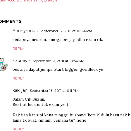
els:
Food & Drink
Health
Lifestyle
OMMENTS
Anonymous
September 12, 2011 at 10:24 PM
sedapnya nestum...smoga berjaya dlm exam ok.
REPLY
- zuriey -
September 13, 2011 at 10:56 AM
bestnya dapat jumpa otai blogger..goodluck ye
REPLY
kak ijan
September 13, 2011 at 6:11 PM
Salam Cik Suzlin,
Best of luck untuk exam ye :)
Kak ijan kat sini kena tunggu husband 'ketuk' dulu baru nak b
lama tk buat. hmmm, cemana tu? hehe
REPLY