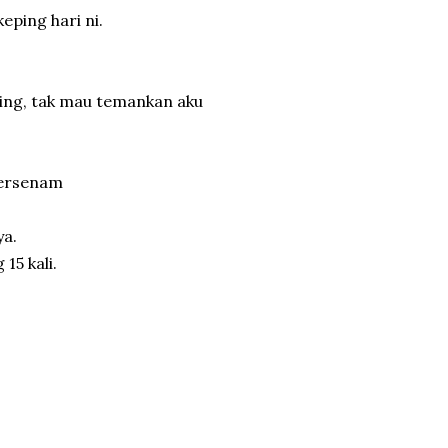
eping hari ni.
ing, tak mau temankan aku
 bersenam
ya.
15 kali.