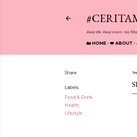
#CERITA
Real life. Real mom. No filt
🏡 HOME
❤️ ABOUT
Share
Se
S
Labels
Food & Drink
Health
Lifestyle