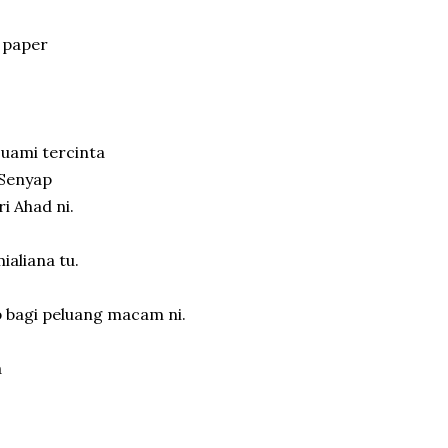
2 paper
suami tercinta
 Senyap
 Ahad ni.
ialiana tu.
b bagi peluang macam ni.
a