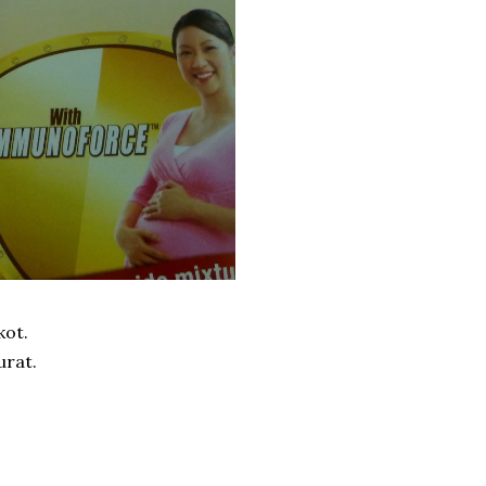
kot.
urat.