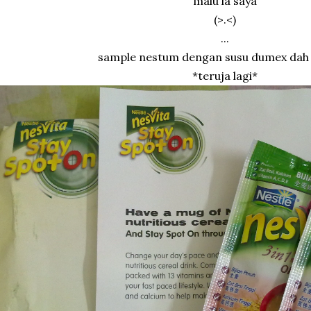
malu la saya
(>.<)
...
sample nestum dengan susu dumex dah 
*teruja lagi*