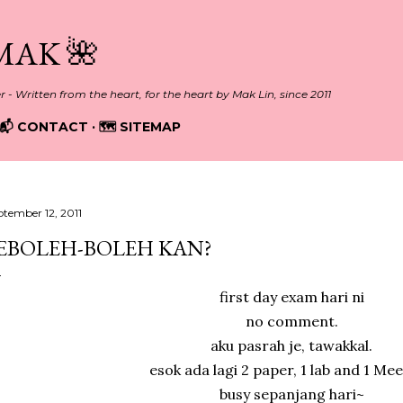
Skip to main content
MAK 🌺
er - Written from the heart, for the heart by Mak Lin, since 2011
📬 CONTACT
🗺️ SITEMAP
ptember 12, 2011
EBOLEH-BOLEH KAN?
first day exam hari ni
no comment.
aku pasrah je, tawakkal.
esok ada lagi 2 paper, 1 lab and 1 Mee
busy sepanjang hari~