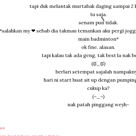
tapi duk melantak murtabak daging sampai 2 k
tu saja.
senam pun tidak.
*salahkan my ❤ sebab dia takmau temankan aku pergi jogg
main badminton*
ok fine. alasan.
tapi kalau tak ada geng, tak best la nak
(ಥ_ಥ)
berlari setempat sajalah nampakn
hari ni start buat sit up dengan pumping 
cukup ka?
(¬_¬)
nak patah pinggang weyh~
are