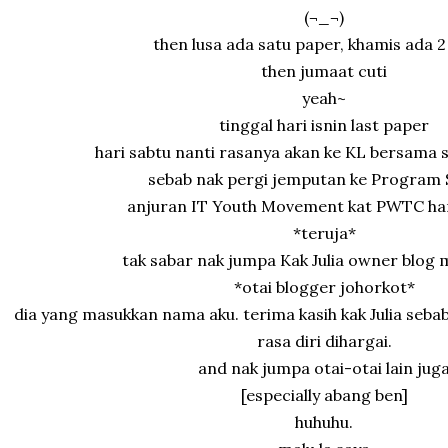
(¬_¬)
then lusa ada satu paper, khamis ada 
then jumaat cuti
yeah~
tinggal hari isnin last paper
hari sabtu nanti rasanya akan ke KL bersama 
sebab nak pergi jemputan ke Program
anjuran IT Youth Movement kat PWTC hari
*teruja*
tak sabar nak jumpa Kak Julia owner blog m
*otai blogger johorkot*
dia yang masukkan nama aku. terima kasih kak Julia seba
rasa diri dihargai.
and nak jumpa otai-otai lain jug
[especially abang ben]
huhuhu.