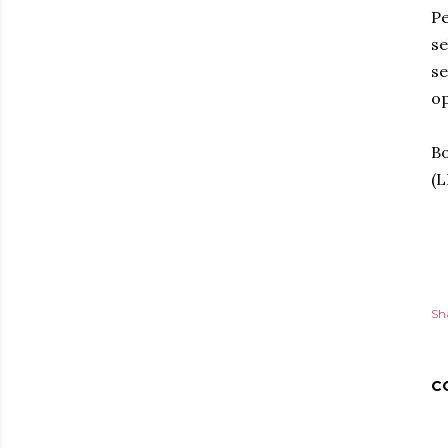
Pe
se
se
op
Bo
(L
Sh
C