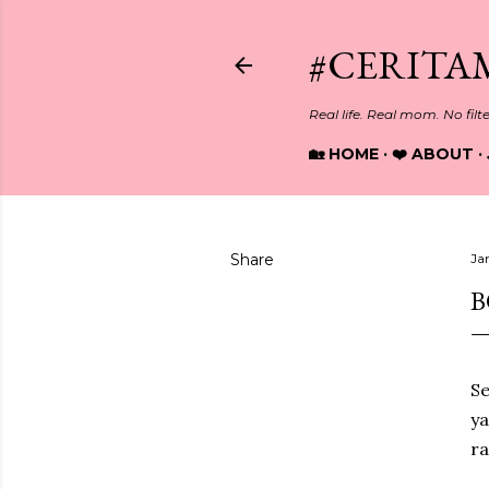
#CERITA
Real life. Real mom. No filt
🏡 HOME
❤️ ABOUT
Share
Ja
B
Se
y
r