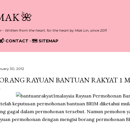
Skip to main content
MAK 🌺
er - Written from the heart, for the heart by Mak Lin, since 2011
📬 CONTACT
🗺️ SITEMAP
nuary 30, 2012
ORANG RAYUAN BANTUAN RAKYAT 1 MA
telah keputusan permohonan bantuan BR1M diketahui mulai 
ang gagal dalam permohonan tersebut. Namun pemohon y
ayuan permohonan dengan mengisi borang permohonan B