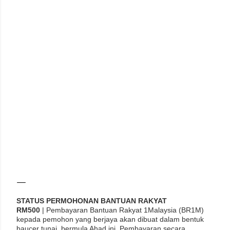
STATUS PERMOHONAN BANTUAN RAKYAT
RM500
| Pembayaran Bantuan Rakyat 1Malaysia (BR1M)
kepada pemohon yang berjaya akan dibuat dalam bentuk
baucer tunai, bermula Ahad ini. Pembayaran secara