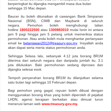
berperingkat itu dijangka mengambil masa dua bulan
sehingga 15 Mac depan.
Baucer itu boleh ditunaikan di cawangan Bank Simpanan
Nasional (BSN), CIMB dan Maybank di seluruh
negara. Pemohon boleh menghubungi talian
hotline
1800222500
atau
1300883010
mulai Isnin ini antara
jam 9 pagi hingga jam 5 petang untuk memeriksa status
permohonan. Atau anda boleh mula menghantar pertanyaan
email ke
belanjawan2012@treasury.gov.my
. Insyallah anda
akan dapat serta merta status permohonan anda.
Sehingga Selasa lalu, sebanyak 4.12 juta borang BR1M
diterima dari seluruh negara dan daripada jumlah itu, 3.1
juta diluluskan. Baki permohonan sedang diproses dan
dijangka selesai esok.
Tempoh penyerahan borang BR1M itu dilanjutkan selama
satu bulan lagi sehingga 10 Februari depan.
Bagi pemohon yang gagal, rayuan boleh dibuat dengan
menggunakan borang khas yang boleh diperoleh di pejabat
LHDN, agensi kerajaan berkaitan atau dimuat turun
menerusi laman web
www.treasury.gov.my
.