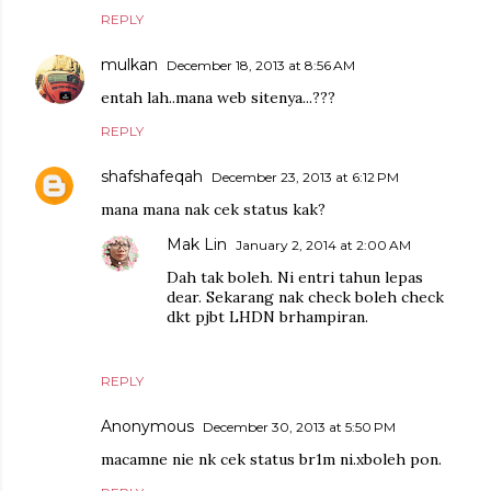
REPLY
mulkan
December 18, 2013 at 8:56 AM
entah lah..mana web sitenya...???
REPLY
shafshafeqah
December 23, 2013 at 6:12 PM
mana mana nak cek status kak?
Mak Lin
January 2, 2014 at 2:00 AM
Dah tak boleh. Ni entri tahun lepas
dear. Sekarang nak check boleh check
dkt pjbt LHDN brhampiran.
REPLY
Anonymous
December 30, 2013 at 5:50 PM
macamne nie nk cek status br1m ni.xboleh pon.