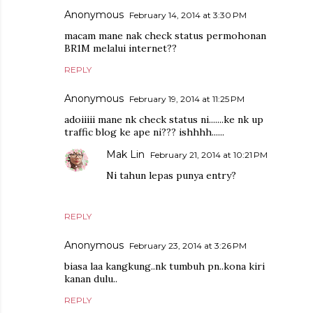
Anonymous
February 14, 2014 at 3:30 PM
macam mane nak check status permohonan
BR1M melalui internet??
REPLY
Anonymous
February 19, 2014 at 11:25 PM
adoiiiii mane nk check status ni.......ke nk up
traffic blog ke ape ni??? ishhhh......
Mak Lin
February 21, 2014 at 10:21 PM
Ni tahun lepas punya entry?
REPLY
Anonymous
February 23, 2014 at 3:26 PM
biasa laa kangkung..nk tumbuh pn..kona kiri
kanan dulu..
REPLY