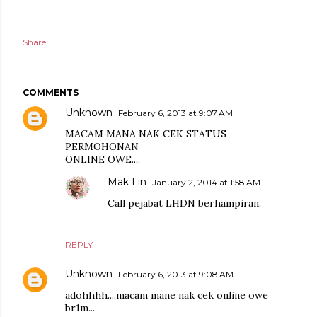
Share
COMMENTS
Unknown
February 6, 2013 at 9:07 AM
MACAM MANA NAK CEK STATUS
PERMOHONAN
ONLINE OWE....
Mak Lin
January 2, 2014 at 1:58 AM
Call pejabat LHDN berhampiran.
REPLY
Unknown
February 6, 2013 at 9:08 AM
adohhhh....macam mane nak cek online owe
br1m...