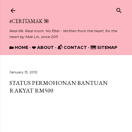
Skip to main content
#CERITAMAK 🌺
Real life. Real mom. No filter - Written from the heart, for the
heart by Mak Lin, since 2011
🏡 HOME
❤️ ABOUT
📬 CONTACT
🗺️ SITEMAP
January 13, 2012
STATUS PERMOHONAN BANTUAN
RAKYAT RM500