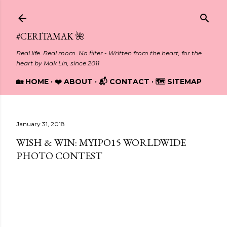
Skip to main content
#CERITAMAK 🌺
Real life. Real mom. No filter - Written from the heart, for the
heart by Mak Lin, since 2011
🏡 HOME
❤️ ABOUT
📬 CONTACT
🗺️ SITEMAP
January 31, 2018
WISH & WIN: MYIPO15 WORLDWIDE
PHOTO CONTEST