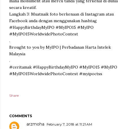
mana monument atau mercu tanda yang terkenal di dunia
secara kreatif.
Langkah 3: Muatnaik foto berkenaan di Instagram atau
Facebook anda dengan menggunakan hashtag
#HappyBirthdayMyIPO #MyIPO15 #MyIPO
#MyIPO15WorldwidePhotoContest
.
Brought to you by MyIPO | Perbadanan Harta Intelek
Malaysia
.
#ceritamak #HappyBirthdayMyIPO #MyIPO15 #MyIPO
#MyIPO15WorldwidePhotoContest #myipoctss
Share
COMMENTS
arzmoha
February 7, 2018 at 11:21 AM