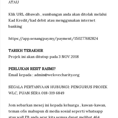
ATAU
Klik URL dibawah , sumbangan anda akan ditolak melalui
Kad Kredit/kad debit atau menggunakan internet
banking
https://app.senangpay.my/payment/150277682824
TARIKH TERAKHIR
Projek ini akan ditutup pada 3 NOV 2018
PERLUKAN RESIT RASMI?
Email kepada : admin@welovecharity.org
SEGALA PERTANYAAN HUBUNGI: PENGURUS PROJEK
WLC, PUAN SERA 018-319 6849
Jom sebarkan mesej ini kepada keluarga , kawan-kawan,
teman ofis mahupun di media sosial seperti whatsapp
atau wall FB anda agar kita semua dapat melihat 464