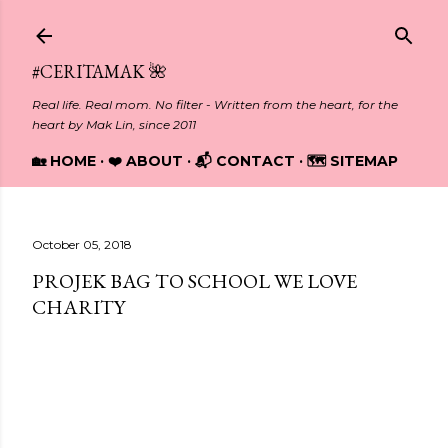
Skip to main content
#CERITAMAK 🌺
Real life. Real mom. No filter - Written from the heart, for the
heart by Mak Lin, since 2011
🏡 HOME
❤️ ABOUT
📬 CONTACT
🗺️ SITEMAP
October 05, 2018
PROJEK BAG TO SCHOOL WE LOVE
CHARITY