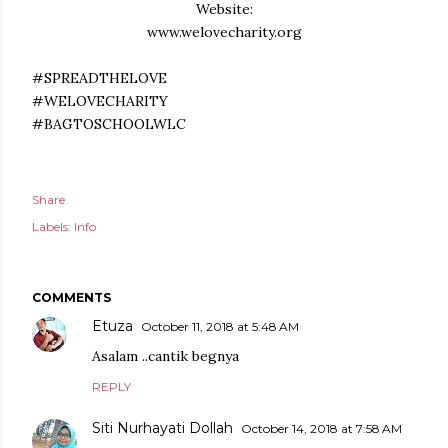
Website:
www.welovecharity.org
#SPREADTHELOVE
#WELOVECHARITY
#BAGTOSCHOOLWLC
Share
Labels:
Info
COMMENTS
Etuza
October 11, 2018 at 5:48 AM
Asalam ..cantik begnya
REPLY
Siti Nurhayati Dollah
October 14, 2018 at 7:58 AM