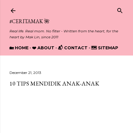
Skip to main content
#CERITAMAK 🌺
Real life. Real mom. No filter - Written from the heart, for the
heart by Mak Lin, since 2011
🏡 HOME
❤️ ABOUT
📬 CONTACT
🗺️ SITEMAP
December 21, 2013
10 TIPS MENDIDIK ANAK-ANAK