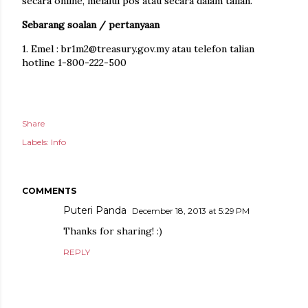
secara online, melalui pos atau secara dalam talian.
Sebarang soalan / pertanyaan
1. Emel : br1m2@treasury.gov.my atau telefon talian
hotline 1-800-222-500
Share
Labels:
Info
COMMENTS
Puteri Panda
December 18, 2013 at 5:29 PM
Thanks for sharing! :)
REPLY