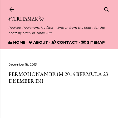
Skip to main content
#CERITAMAK 🌺
Real life. Real mom. No filter - Written from the heart, for the
heart by Mak Lin, since 2011
🏡 HOME
❤️ ABOUT
📬 CONTACT
🗺️ SITEMAP
December 18, 2013
PERMOHONAN BR1M 2014 BERMULA 23
DISEMBER INI