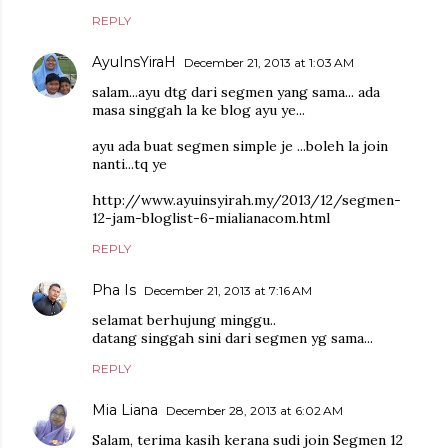
REPLY
AyuInsYiraH
December 21, 2013 at 1:03 AM
salam...ayu dtg dari segmen yang sama... ada
masa singgah la ke blog ayu ye...
ayu ada buat segmen simple je ...boleh la join
nanti...tq ye
http://www.ayuinsyirah.my/2013/12/segmen-
12-jam-bloglist-6-mialianacom.html
REPLY
Pha Is
December 21, 2013 at 7:16 AM
selamat berhujung minggu..
datang singgah sini dari segmen yg sama...
REPLY
Mia Liana
December 28, 2013 at 6:02 AM
Salam, terima kasih kerana sudi join Segmen 12