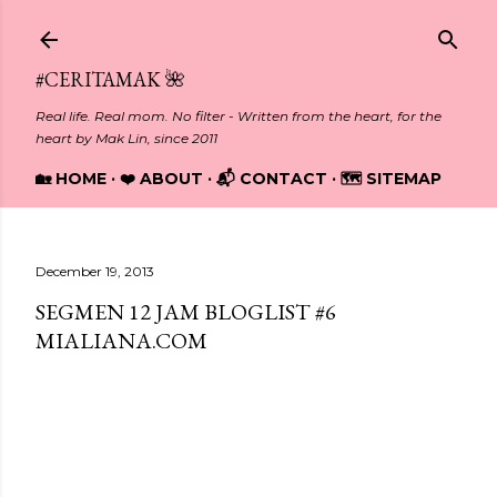
Skip to main content
#CERITAMAK 🌺
Real life. Real mom. No filter - Written from the heart, for the
heart by Mak Lin, since 2011
🏡 HOME
❤️ ABOUT
📬 CONTACT
🗺️ SITEMAP
December 19, 2013
SEGMEN 12 JAM BLOGLIST #6
MIALIANA.COM