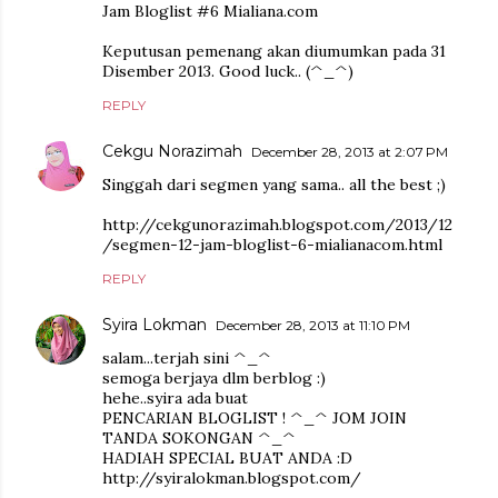
Jam Bloglist #6 Mialiana.com
Keputusan pemenang akan diumumkan pada 31
Disember 2013. Good luck.. (^_^)
REPLY
Cekgu Norazimah
December 28, 2013 at 2:07 PM
Singgah dari segmen yang sama.. all the best ;)
http://cekgunorazimah.blogspot.com/2013/12
/segmen-12-jam-bloglist-6-mialianacom.html
REPLY
Syira Lokman
December 28, 2013 at 11:10 PM
salam...terjah sini ^_^
semoga berjaya dlm berblog :)
hehe..syira ada buat
PENCARIAN BLOGLIST ! ^_^ JOM JOIN
TANDA SOKONGAN ^_^
HADIAH SPECIAL BUAT ANDA :D
http://syiralokman.blogspot.com/