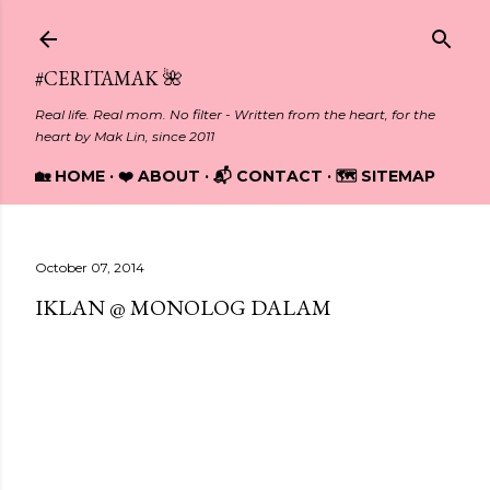
Skip to main content
#CERITAMAK 🌺
Real life. Real mom. No filter - Written from the heart, for the
heart by Mak Lin, since 2011
🏡 HOME
❤️ ABOUT
📬 CONTACT
🗺️ SITEMAP
October 07, 2014
IKLAN @ MONOLOG DALAM