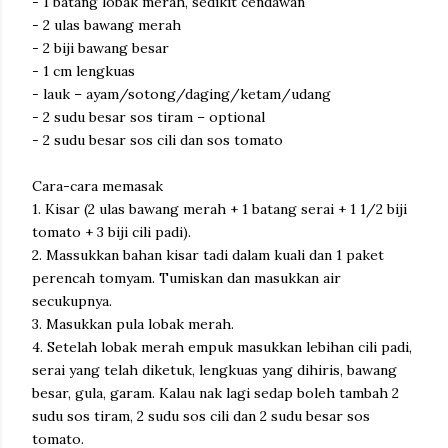
- 1 batang lobak merah, sedikit cendawan
- 2 ulas bawang merah
- 2 biji bawang besar
- 1 cm lengkuas
- lauk – ayam/sotong/daging/ketam/udang
- 2 sudu besar sos tiram – optional
- 2 sudu besar sos cili dan sos tomato
Cara-cara memasak
1. Kisar (2 ulas bawang merah + 1 batang serai + 1 1/2 biji
tomato + 3 biji cili padi).
2. Massukkan bahan kisar tadi dalam kuali dan 1 paket
perencah tomyam. Tumiskan dan masukkan air
secukupnya.
3. Masukkan pula lobak merah.
4. Setelah lobak merah empuk masukkan lebihan cili padi,
serai yang telah diketuk, lengkuas yang dihiris, bawang
besar, gula, garam. Kalau nak lagi sedap boleh tambah 2
sudu sos tiram, 2 sudu sos cili dan 2 sudu besar sos
tomato.