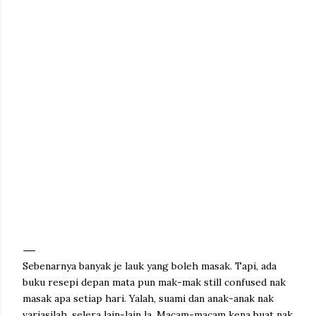
Sebenarnya banyak je lauk yang boleh masak. Tapi, ada
buku resepi depan mata pun mak-mak still confused nak
masak apa setiap hari. Yalah, suami dan anak-anak nak
variasilah, selera lain-lain la. Macam-macam kena buat nak