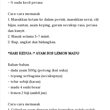
- ½ sudu kecil perasa
Cara-cara memasak
1. Masukkan ketam ke dalam periuk, masukkan serai, cili
hijau, santan, asam keping, garam secukup rasa, perasa
dan kunyit .
2. Masak selama 5-7 minit.
3. Siap, angkat dan hidangkan.
*HARI KEDUA :* AYAM SOS LEMON MADU
Bahan-bahan
- dada ayam 500g (potong ikut suka)
- tepung serbaguna (secukupnya)
- telur sebiji (kacau)
- madu 4 sudu besar
- lemon 2 biji (ambil jus)
Cara-cara memasak
1. Celupkan ayam dengan telur kemudian golek-golek