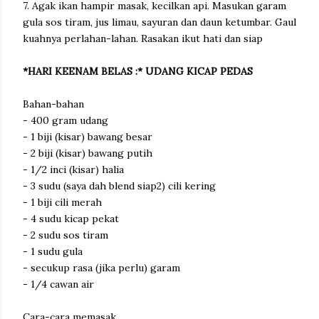
7. Agak ikan hampir masak, kecilkan api. Masukan garam
gula sos tiram, jus limau, sayuran dan daun ketumbar. Gaul
kuahnya perlahan-lahan. Rasakan ikut hati dan siap
*HARI KEENAM BELAS :* UDANG KICAP PEDAS
Bahan-bahan
- 400 gram udang
- 1 biji (kisar) bawang besar
- 2 biji (kisar) bawang putih
- 1/2 inci (kisar) halia
- 3 sudu (saya dah blend siap2) cili kering
- 1 biji cili merah
- 4 sudu kicap pekat
- 2 sudu sos tiram
- 1 sudu gula
- secukup rasa (jika perlu) garam
- 1/4 cawan air
Cara-cara memasak