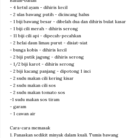
Bahan-bahan
- 4 ketul ayam - dihiris kecil
- 2 ulas bawang putih - dicincang halus
- 1 biji bawang besar - dibelah dua dan dihiris bulat kasar
- 1 biji cili merah - dihiris serong
- 11 biji cili api - dipecah-pecahkan
- 2 helai daun limau purut - disiat-siat
- bunga kobis - dihiris kecil
- 2 biji putik jagung - dihiris serong
- 1/2 biji karot - dihiris serong
- 2 biji kacang panjang - dipotong 1 inci
- 2 sudu makan cili kering kisar
- 2 sudu makan cili sos
- 2 sudu makan tomato sos
-1 sudu makan sos tiram
- garam
- 1 cawan air
Cara-cara memasak
1. Panaskan sedikit minyak dalam kuali. Tumis bawang