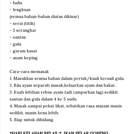
- halia
- lengkuas
(semua bahan-bahan diatas dikisar)
- serai (titik)
- 3 serangkai
- santan
- gula
- garam kasar
- asam keping
Cara-cara memasak
1. Masukkan semua bahan dalam periuk/kuali kecuali gula.
2. Bila ayam separuh masak,keluarkan ayam dan bakar..
3. Kuah lebihan rebus ayam tadi campurkan lagi sedikit
santan dan gula dalam 4 ke 5 sudu.
4. Masak sampai pekat likat, sebatikan rasa masam masin
sedikit, manis kena lebih.
5. Siap untuk dihidang.
*HARI KELAPAN BELAS :* IKAN SELAR GORENG