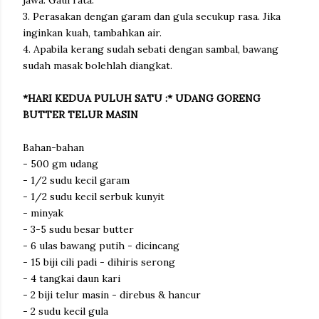
jawa. Gaul rata.
3. Perasakan dengan garam dan gula secukup rasa. Jika
inginkan kuah, tambahkan air.
4. Apabila kerang sudah sebati dengan sambal, bawang
sudah masak bolehlah diangkat.
*HARI KEDUA PULUH SATU :* UDANG GORENG
BUTTER TELUR MASIN
Bahan-bahan
- 500 gm udang
- 1/2 sudu kecil garam
- 1/2 sudu kecil serbuk kunyit
- minyak
- 3-5 sudu besar butter
- 6 ulas bawang putih - dicincang
- 15 biji cili padi - dihiris serong
- 4 tangkai daun kari
- 2 biji telur masin - direbus & hancur
- 2 sudu kecil gula