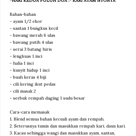
*HARI KEDUA PULUH DUA :* KARI AYAM NYONYA
Bahan-bahan
- ayam 1/2 ekor
- santan 1 bungkus kecil
- bawang merah 6 ulas
- bawang putih 4 ulas
- serai 3 batang hiris
- lengkuas 1 inci
- halia 1 inci
- kunyit hidup 1 inci
- buah keras 4 biji
- cili kering ikut pedas
- cili masak 2
- serbuk rempah daging 1 sudu besar
Cara-cara memasak
1. Blend semua bahan kecuali ayam dan rempah.
2. Seterusnya tumis dan masukkan rempah kari, daun kari.
3. Kacau sehingga wangi dan masukkan ayam, santan,