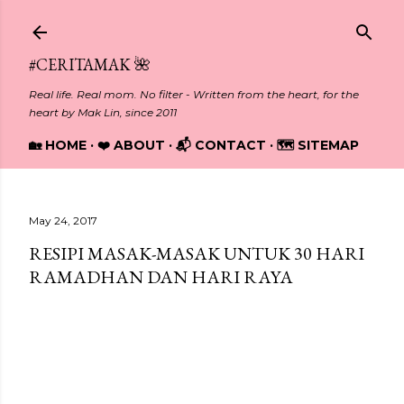
Skip to main content
#CERITAMAK 🌺
Real life. Real mom. No filter - Written from the heart, for the
heart by Mak Lin, since 2011
🏡 HOME
❤️ ABOUT
📬 CONTACT
🗺️ SITEMAP
May 24, 2017
RESIPI MASAK-MASAK UNTUK 30 HARI
RAMADHAN DAN HARI RAYA