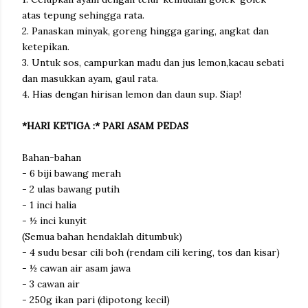
atas tepung sehingga rata.
2. Panaskan minyak, goreng hingga garing, angkat dan
ketepikan.
3. Untuk sos, campurkan madu dan jus lemon,kacau sebati
dan masukkan ayam, gaul rata.
4. Hias dengan hirisan lemon dan daun sup. Siap!
*HARI KETIGA :* PARI ASAM PEDAS
Bahan-bahan
- 6 biji bawang merah
- 2 ulas bawang putih
- 1 inci halia
- ½ inci kunyit
(Semua bahan hendaklah ditumbuk)
- 4 sudu besar cili boh (rendam cili kering, tos dan kisar)
- ½ cawan air asam jawa
- 3 cawan air
- 250g ikan pari (dipotong kecil)