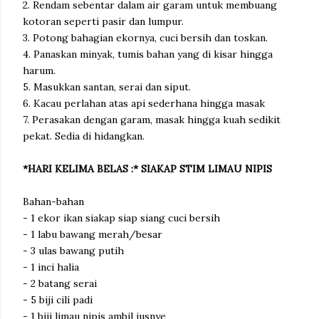
2. Rendam sebentar dalam air garam untuk membuang
kotoran seperti pasir dan lumpur.
3. Potong bahagian ekornya, cuci bersih dan toskan.
4. Panaskan minyak, tumis bahan yang di kisar hingga
harum.
5. Masukkan santan, serai dan siput.
6. Kacau perlahan atas api sederhana hingga masak
7. Perasakan dengan garam, masak hingga kuah sedikit
pekat. Sedia di hidangkan.
*HARI KELIMA BELAS :* SIAKAP STIM LIMAU NIPIS
Bahan-bahan
- 1 ekor ikan siakap siap siang cuci bersih
- 1 labu bawang merah/besar
- 3 ulas bawang putih
- 1 inci halia
- 2 batang serai
- 5 biji cili padi
- 1 biji limau nipis ambil jusnye