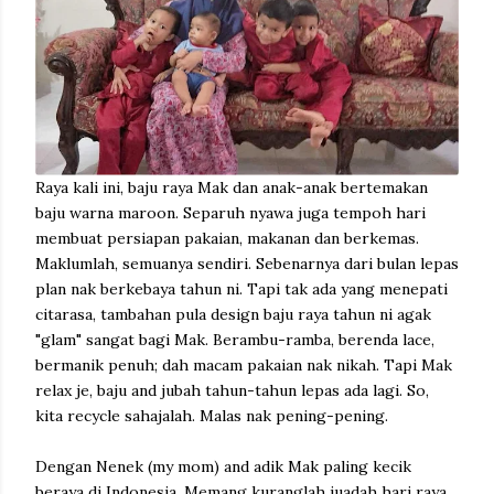
Raya kali ini, baju raya Mak dan anak-anak bertemakan
baju warna maroon. Separuh nyawa juga tempoh hari
membuat persiapan pakaian, makanan dan berkemas.
Maklumlah, semuanya sendiri. Sebenarnya dari bulan lepas
plan nak berkebaya tahun ni. Tapi tak ada yang menepati
citarasa, tambahan pula design baju raya tahun ni agak
"glam" sangat bagi Mak. Berambu-ramba, berenda lace,
bermanik penuh; dah macam pakaian nak nikah. Tapi Mak
relax je, baju and jubah tahun-tahun lepas ada lagi. So,
kita recycle sahajalah. Malas nak pening-pening.
Dengan Nenek (my mom) and adik Mak paling kecik
beraya di Indonesia. Memang kuranglah juadah hari raya