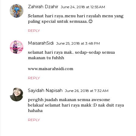
Zahirah Dzahir
June 24, 2018 at 12:55 AM
Selamat hari raya..menu hari rayalah menu yang
paling special untuk semuaaa..😊
REPLY
MaisarahSidi
June 25, 2018 at 3:48 PM
selamat hari raya mak.. sedap-sedap semua
makanan tu fuhhh
www.maisarahsidi.com
REPLY
Sayidah Napisah
June 26, 2018 at 7:32 AM
perghh juadah makanan semua awesome
belakaa! selamat hari raya makk :D nak duit raya
hahaha
REPLY