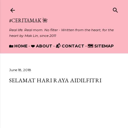
Skip to main content
#CERITAMAK 🌺
Real life. Real mom. No filter - Written from the heart, for the
heart by Mak Lin, since 2011
🏡 HOME
❤️ ABOUT
📬 CONTACT
🗺️ SITEMAP
June 18, 2018
SELAMAT HARI RAYA AIDILFITRI