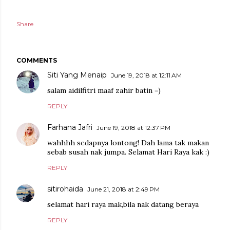
Share
COMMENTS
Siti Yang Menaip
June 19, 2018 at 12:11 AM
salam aidilfitri maaf zahir batin =)
REPLY
Farhana Jafri
June 19, 2018 at 12:37 PM
wahhhh sedapnya lontong! Dah lama tak makan
sebab susah nak jumpa. Selamat Hari Raya kak :)
REPLY
sitirohaida
June 21, 2018 at 2:49 PM
selamat hari raya mak,bila nak datang beraya
REPLY