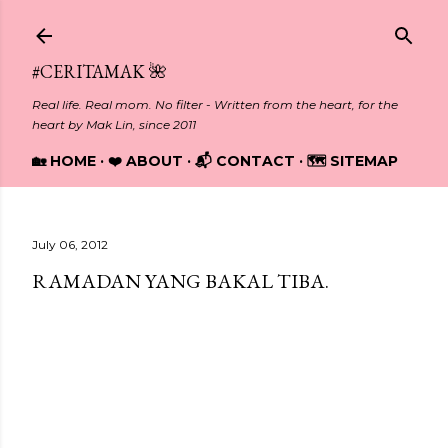
Skip to main content
#CERITAMAK 🌺
Real life. Real mom. No filter - Written from the heart, for the
heart by Mak Lin, since 2011
🏡 HOME
❤️ ABOUT
📬 CONTACT
🗺️ SITEMAP
July 06, 2012
RAMADAN YANG BAKAL TIBA.