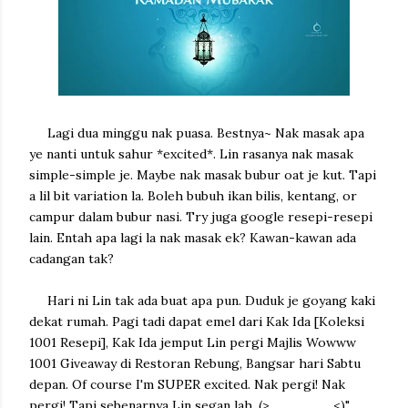
Lagi dua minggu nak puasa. Bestnya~ Nak masak apa
ye nanti untuk sahur *excited*. Lin rasanya nak masak
simple-simple je. Maybe nak masak bubur oat je kut. Tapi
a lil bit variation la. Boleh bubuh ikan bilis, kentang, or
campur dalam bubur nasi. Try juga google resepi-resepi
lain. Entah apa lagi la nak masak ek? Kawan-kawan ada
cadangan tak?
Hari ni Lin tak ada buat apa pun. Duduk je goyang kaki
dekat rumah. Pagi tadi dapat emel dari Kak Ida [Koleksi
1001 Resepi], Kak Ida jemput Lin pergi Majlis Wowww
1001 Giveaway di Restoran Rebung, Bangsar hari Sabtu
depan. Of course I'm SUPER excited. Nak pergi! Nak
pergi! Tapi sebenarnya Lin segan lah. (>_______<)"