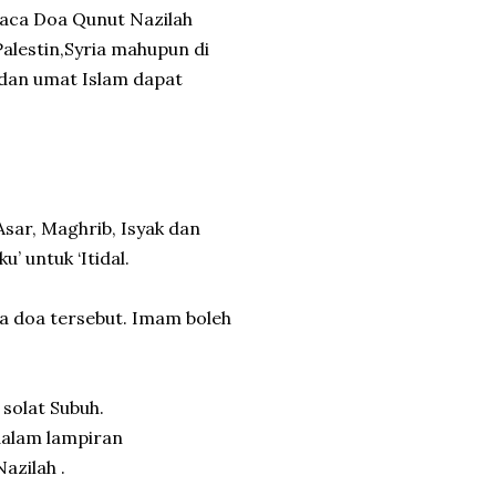
aca Doa Qunut Nazilah
alestin,Syria mahupun di
dan umat Islam dapat
Asar, Maghrib, Isyak dan
’ untuk ‘Itidal.
ca doa tersebut. Imam boleh
solat Subuh.
dalam lampiran
azilah .