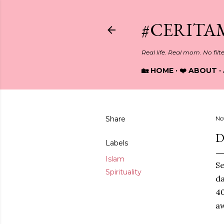
#CERITA
Real life. Real mom. No filt
🏡 HOME
❤️ ABOUT
Share
No
D
Labels
Islam
Se
Spirituality
da
40
aw