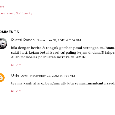
are
els:
Islam
Spirituality
OMMENTS
Puteri Panda
November 18, 2012 at 11:14 PM
bila dengar berita & tengok gambar pasal serangan tu...hmm..
sakit hati. kejam betul Israel tu! paling kejam di dunia!!! takp
Allah membalas perbuatan mereka tu. AMIN.
REPLY
Unknown
November 22, 2012 at 1:44 AM
terima kasih share...berguna utk kita semua...membantu sauda
REPLY