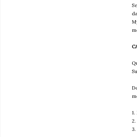
S
da
M
me
C
Qu
Su
Do
me
1.
2.
3.