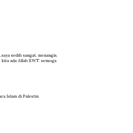
.saya sedih sangat. menangis.
e, kita ada Allah S.W.T. semoga
ra Islam di Palestin