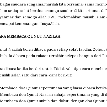
ebagai saudara seagama,marilah kita bersama-sama memb
lam setiap solat berdoa semoga saudara2 kita selamat di P
yanmar dan semoga Allah S.W.T melemahkan musuh Islam 
ncapai kemenangan. InsyaAllah.
ARA MEMBACA QUNUT NAZILAH
nut Nazilah boleh dibaca pada setiap solat fardhu: Zohor, 
buh. Ia dibaca pada rakaat terakhir selepas bangun dari Ruku
a dibaca ketika berdiri untuk I’tidal. Ada tiga cara memba
milih salah satu dari cara-cara berikut:
 Membaca doa Qunut sepertimana yang biasa dibaca ketika 
 Membaca doa Qunut Nazilah sahaja sepertimana yang di 
 Membaca doa Qunut subuh dan diikuti dengan doa Qunut N