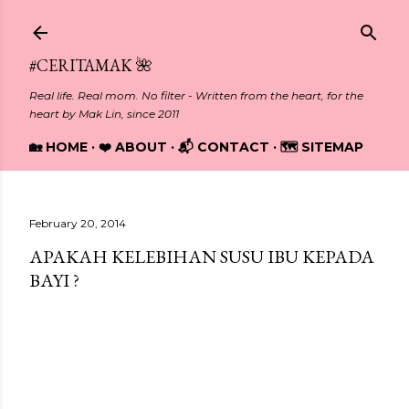
Skip to main content
#CERITAMAK 🌺
Real life. Real mom. No filter - Written from the heart, for the
heart by Mak Lin, since 2011
🏡 HOME
❤️ ABOUT
📬 CONTACT
🗺️ SITEMAP
February 20, 2014
APAKAH KELEBIHAN SUSU IBU KEPADA
BAYI ?