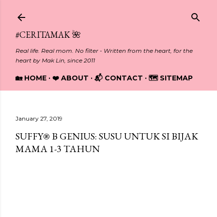
Skip to main content
#CERITAMAK 🌺
Real life. Real mom. No filter - Written from the heart, for the
heart by Mak Lin, since 2011
🏡 HOME
❤️ ABOUT
📬 CONTACT
🗺️ SITEMAP
January 27, 2019
SUFFY® B GENIUS: SUSU UNTUK SI BIJAK
MAMA 1-3 TAHUN