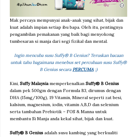
Mak percaya mempunyai anak-anak yang sihat, bijak dan
kuat adalah impian setiap ibu bapa. Oleh itu, pentingnya
pengambilan pemakanan yang baik bagi menyokong
tumbesaran si manja dari segi fizikal dan mental.
Ingin mencuba susu Suffy® B Genius? Teruskan bacaan
untuk tahu bagaimana menebus set percubaan susu Suffy®
B Genius secara
PERCUMA
;)
Kini,
Suffy Malaysia
memperkenalkan
Suffy® B Genius
dalam pek 500gm dengan Formula B3, dirumus dengan
DHA (15mg/100g), 19 Vitamin, Mineral seperti zat besi,
kalsium, magnesium, iodin, vitamin A,B,D dan selenium
serta tambahan Prebiotik – FOS & Manna untuk
membantu Si Manja anda kekal sihat, bijak dan kuat.
Suffy® B Genius
adalah susu kambing yang berkualiti