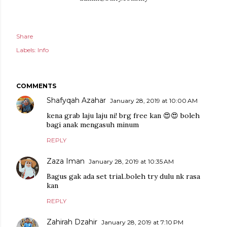
Share
Labels:
Info
COMMENTS
Shafyqah Azahar
January 28, 2019 at 10:00 AM
kena grab laju laju ni! brg free kan 😍😍 boleh
bagi anak mengasuh minum
REPLY
Zaza Iman
January 28, 2019 at 10:35 AM
Bagus gak ada set trial..boleh try dulu nk rasa
kan
REPLY
Zahirah Dzahir
January 28, 2019 at 7:10 PM