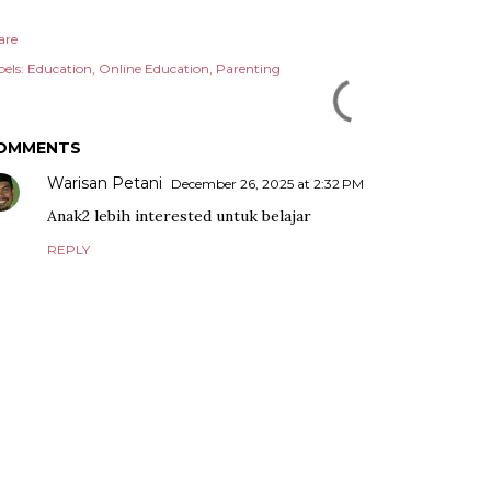
are
els:
Education
Online Education
Parenting
OMMENTS
Warisan Petani
December 26, 2025 at 2:32 PM
Anak2 lebih interested untuk belajar
REPLY