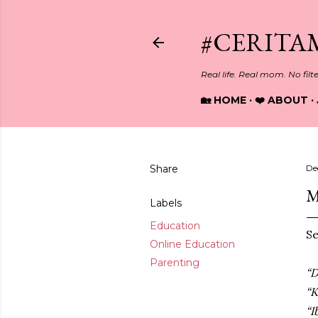
#CERITA
Real life. Real mom. No filt
🏡 HOME
❤️ ABOUT
Share
De
M
Labels
Education
Se
Online Education
Parenting
“D
“K
“I