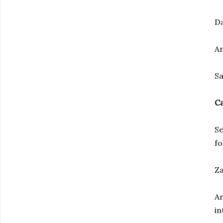
Da
An
Sa
Ca
Se
fo
Za
An
in