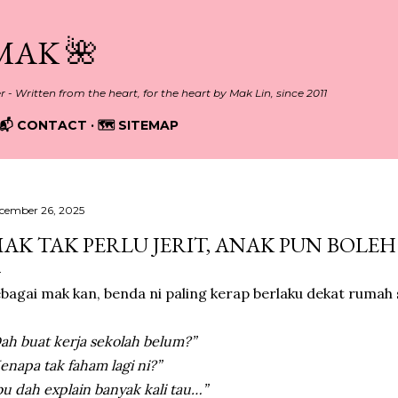
Skip to main content
MAK 🌺
er - Written from the heart, for the heart by Mak Lin, since 2011
📬 CONTACT
🗺️ SITEMAP
cember 26, 2025
AK TAK PERLU JERIT, ANAK PUN BOLEH
bagai mak kan, benda ni paling kerap berlaku dekat rumah 
ah buat kerja sekolah belum?”
enapa tak faham lagi ni?”
bu dah explain banyak kali tau…”