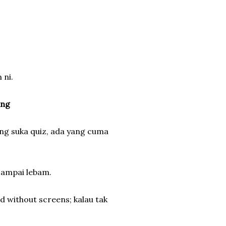
 ni.
ang
yang suka quiz, ada yang cuma
 sampai lebam.
d without screens; kalau tak