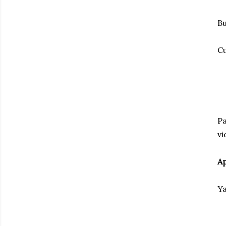
Bu
C
Pa
vi
Ap
Ya