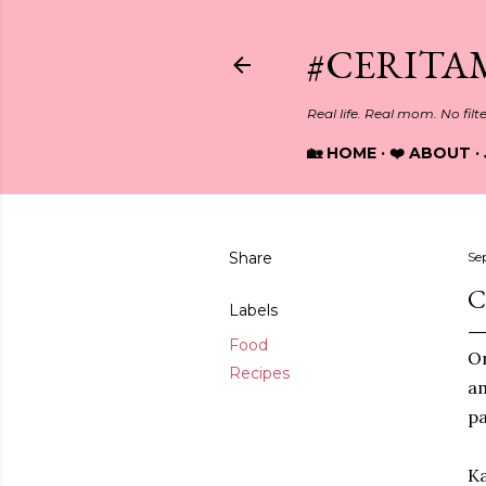
#CERITA
Real life. Real mom. No filt
🏡 HOME
❤️ ABOUT
Share
Se
C
Labels
Food
Or
Recipes
am
pa
Ka