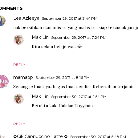
OMMENTS
Lea Azleeya
September 29, 2017 at 3:44 PM
nak bersihkan ikan bilis tu yang malas tu.. siap tercucuk jari je
Mak Lin
September 29, 2017 at 7:24 PM
Kita selalu beli je wak 😂
REPLY
mamapp
September 29, 2017 at 8:16 PM
Senang je buatnya.. bagus buat sendiri. Kebersihan terjamin
Mak Lin
September 30, 2017 at 2:54 PM
Betul tu kak. Halalan Toyyiban~
REPLY
✿Cik Cappuccino Latte ✿
September 30, 2017 at 5:48 PM