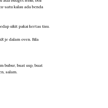
au ada budget lebih, beli
atu-satu kalau ada benda
dap sikit pakai kertas tisu.
 je dalam oven. Bila
 bubur, buat sup, buat
en, salam.