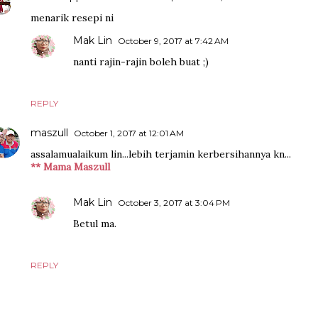
menarik resepi ni
Mak Lin
October 9, 2017 at 7:42 AM
nanti rajin-rajin boleh buat ;)
REPLY
maszull
October 1, 2017 at 12:01 AM
assalamualaikum lin...lebih terjamin kerbersihannya kn...
** Mama Maszull
Mak Lin
October 3, 2017 at 3:04 PM
Betul ma.
REPLY