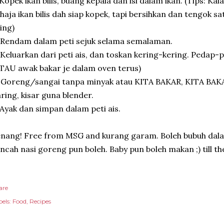
 Kopek ikan bilis, buang kepala dan isi dalam ikan. (Tips: Kal
haja ikan bilis dah siap kopek, tapi bersihkan dan tengok s
ing)
 Rendam dalam peti sejuk selama semalaman.
 Keluarkan dari peti ais, dan toskan kering-kering. Pedap-pe
TAU awak bakar je dalam oven terus)
 Goreng/sangai tanpa minyak atau KITA BAKAR, KITA BAKAR
ring, kisar guna blender.
 Ayak dan simpan dalam peti ais.
nang! Free from MSG and kurang garam. Boleh bubuh dalam
ncah nasi goreng pun boleh. Baby pun boleh makan ;) till th
are
els:
Food
Recipes