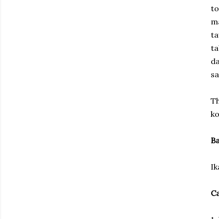
to
ma
ta
ta
da
sa
Th
ko
B
Ik
C