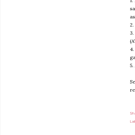
1.
sa
as
2.
3.
(A
4.
ga
5.
Se
re
Sh
Lab