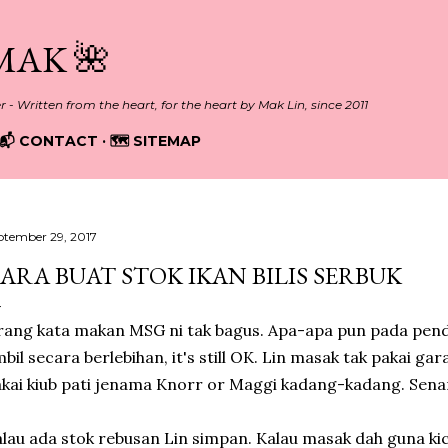
Skip to main content
MAK 🌺
er - Written from the heart, for the heart by Mak Lin, since 2011
📬 CONTACT
🗺️ SITEMAP
ptember 29, 2017
ARA BUAT STOK IKAN BILIS SERBUK
ang kata makan MSG ni tak bagus. Apa-apa pun pada penda
bil secara berlebihan, it's still OK. Lin masak tak pakai ga
kai kiub pati jenama Knorr or Maggi kadang-kadang. Senan
lau ada stok rebusan Lin simpan. Kalau masak dah guna kica