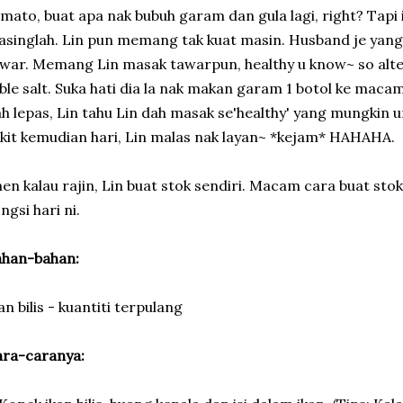
mato, buat apa nak bubuh garam dan gula lagi, right? Tapi 
singlah. Lin pun memang tak kuat masin. Husband je yan
war. Memang Lin masak tawarpun, healthy u know~ so alter
ble salt. Suka hati dia la nak makan garam 1 botol ke ma
h lepas, Lin tahu Lin dah masak se'healthy' yang mungkin u
kit kemudian hari, Lin malas nak layan~ *kejam* HAHAHA.
en kalau rajin, Lin buat stok sendiri. Macam cara buat stok 
ngsi hari ni.
ahan-bahan:
an bilis - kuantiti terpulang
ara-caranya: