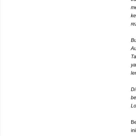
me
ke
re
Bu
Au
Ta
ya
le
Di
be
Lo
Be
in