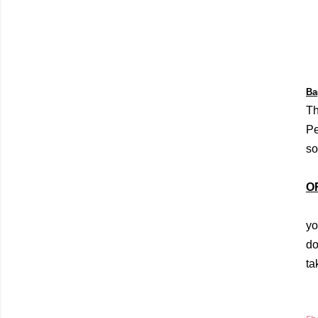
Ba
Th
Pe
so
O
y
do
ta