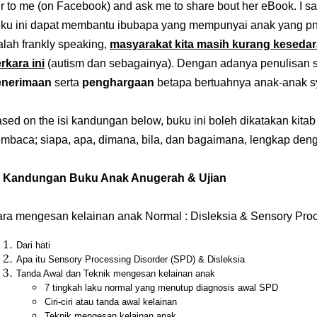
r to me (on Facebook) and ask me to share bout her eBook. I s
ku ini dapat membantu ibubapa yang mempunyai anak yang pn
lah frankly speaking,
masyarakat kita masih kurang keseda
rkara ini
(autism dan sebagainya). Dengan adanya penulisan se
enerimaan
serta
penghargaan
betapa bertuahnya anak-anak sy
sed on the isi kandungan below, buku ini boleh dikatakan kit
mbaca; siapa, apa, dimana, bila, dan bagaimana, lengkap deng
i Kandungan Buku Anak Anugerah & Ujian
ra mengesan kelainan anak Normal : Disleksia & Sensory Pro
Dari hati
Apa itu Sensory Processing Disorder (SPD) & Disleksia
Tanda Awal dan Teknik mengesan kelainan anak
7 tingkah laku normal yang menutup diagnosis awal SPD
Ciri-ciri atau tanda awal kelainan
Teknik mengesan kelainan anak