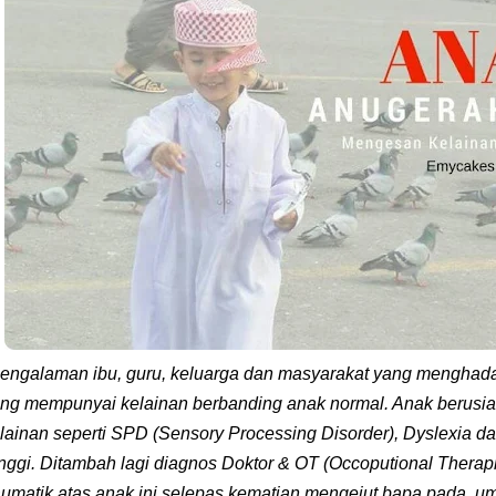
engalaman ibu, guru, keluarga dan masyarakat yang menghada
ng mempunyai kelainan berbanding anak normal. Anak berusia
lainan seperti SPD (Sensory Processing Disorder), Dyslexia dan 
nggi.
Ditambah lagi diagnos Doktor & OT (Occoputional Ther
aumatik atas anak ini selepas kematian mengejut bapa pada um