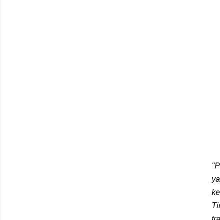
"P
ya
ke
Ti
tr