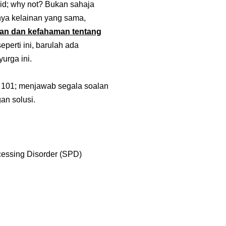
aid; why not? Bukan sahaja
ya kelainan yang sama,
ran dan kefahaman tentang
perti ini, barulah ada
urga ini.
ab 101; menjawab segala soalan
an solusi.
cessing Disorder (SPD)