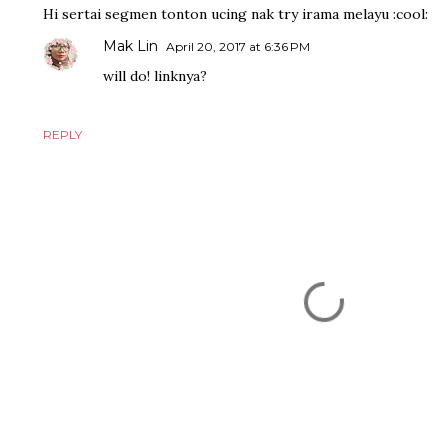
Hi sertai segmen tonton ucing nak try irama melayu :cool:
Mak Lin
April 20, 2017 at 6:36 PM
will do! linknya?
REPLY