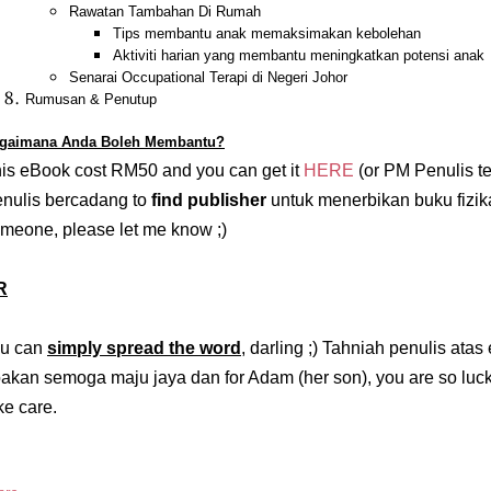
Rawatan Tambahan Di Rumah
Tips membantu anak memaksimakan kebolehan
Aktiviti harian yang membantu meningkatkan potensi anak
Senarai Occupational Terapi di Negeri Johor
Rumusan & Penutup
gaimana Anda Boleh Membantu?
is eBook cost RM50 and you can get it
HERE
(or PM Penulis t
nulis bercadang to
find publisher
untuk menerbikan buku fizika
meone, please let me know ;)
R
ou can
simply spread the word
, darling ;) Tahniah penulis atas 
akan semoga maju jaya dan for Adam (her son), you are so lucky
ke care.