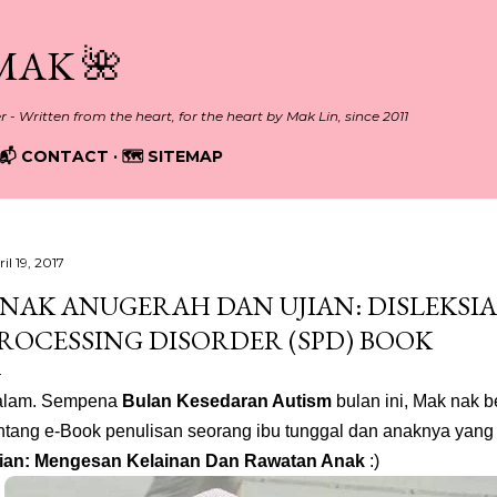
Skip to main content
MAK 🌺
er - Written from the heart, for the heart by Mak Lin, since 2011
📬 CONTACT
🗺️ SITEMAP
il 19, 2017
NAK ANUGERAH DAN UJIAN: DISLEKSIA
ROCESSING DISORDER (SPD) BOOK
alam. Sempena
Bulan Kesedaran Autism
bulan ini, Mak nak 
ntang e-Book penulisan seorang ibu tunggal dan anaknya yang
ian: Mengesan Kelainan Dan Rawatan Anak
:)