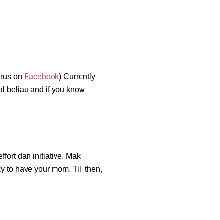
erus on
Facebook
) Currently
l beliau and if you know
effort dan initiative. Mak
 to have your mom. Till then,