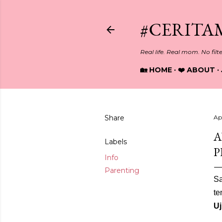
#CERITA
Real life. Real mom. No filt
🏡 HOME
❤️ ABOUT
Share
Apr
A
Labels
P
Info
Parenting
S
te
Uj