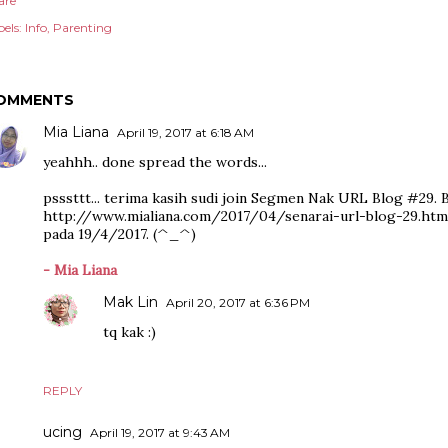
are
els:
Info
Parenting
OMMENTS
Mia Liana
April 19, 2017 at 6:18 AM
yeahhh.. done spread the words...
psssttt... terima kasih sudi join Segmen Nak URL Blog #29. B
http://www.mialiana.com/2017/04/senarai-url-blog-29.htm
pada 19/4/2017. (^_^)
- Mia Liana
Mak Lin
April 20, 2017 at 6:36 PM
tq kak :)
REPLY
ucing
April 19, 2017 at 9:43 AM