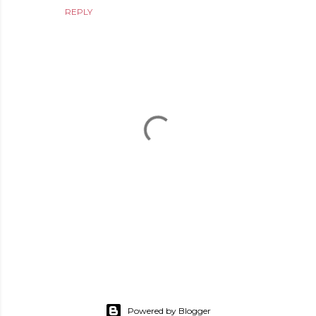
REPLY
P
o
s
Powered by Blogger
t