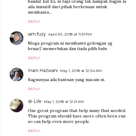
bandar kat KL ni tapi orang tak nampak..bagus la
ada inisiatif dari pihak berkenaan untuk
membantu...
REPLY
iam.fuzy
April 30, 2018 at 11:31 PM
Moga program ni membantu golongan yg
benar2 memerlukan dan tiada pilih bulu
REPLY
Inani Hazwani
May 1, 2018 at 12:04 AM
Bagusnyaa ada bantuan yang macam ni.
REPLY
dr-Life
May 1, 2018 at 12:21 AM
One great program that help many that needed.
This program should have more often been run
so can help even more people.
REPLY