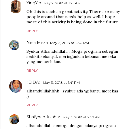
YingYin
May 2, 2018 at 1:25 AM
Oh this is such an great activity. There are many
people around that needs help as well. I hope
more of this activity is being done in the future.
REPLY
Nina Mirza
May 2, 2018 at 12:41 PM
Syukur Alhamdulillah.. . Moga program sebegini
sedikit sebanyak meringankan bebanan mereka
yang memerlukan.
REPLY
::EIDA::
May 3, 2018 at 1:41 PM
alhamdulillahhhh , syukur ada yg bantu merekaa
;)
REPLY
Shafyqah Azahar
May 3, 2018 at 2:52 PM
alhamdulillah. semoga dengan adanya program