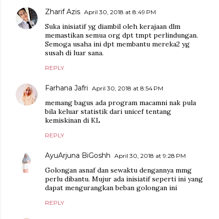
Zharif Azis
April 30, 2018 at 8:49 PM
Suka inisiatif yg diambil oleh kerajaan dlm
memastikan semua org dpt tmpt perlindungan.
Semoga usaha ini dpt membantu mereka2 yg
susah di luar sana.
REPLY
Farhana Jafri
April 30, 2018 at 8:54 PM
memang bagus ada program macamni nak pula
bila keluar statistik dari unicef tentang
kemiskinan di KL
REPLY
AyuArjuna BiGoshh
April 30, 2018 at 9:28 PM
Golongan asnaf dan sewaktu dengannya mmg
perlu dibantu. Mujur ada inisiatif seperti ini yang
dapat mengurangkan beban golongan ini
REPLY