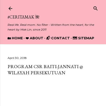
Skip to main content
#CERITAMAK 🌺
Real life. Real mom. No filter - Written from the heart, for the
heart by Mak Lin, since 2011
🏡 HOME
❤️ ABOUT
📬 CONTACT
🗺️ SITEMAP
April 30, 2018
PROGRAM CSR BAITI-JANNATI @
WILAYAH PERSEKUTUAN