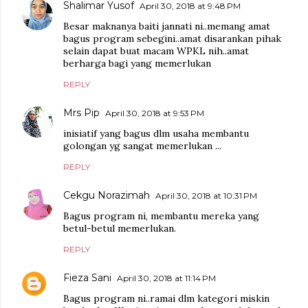
Shalimar Yusof
April 30, 2018 at 9:48 PM
Besar maknanya baiti jannati ni..memang amat
bagus program sebegini..amat disarankan pihak
selain dapat buat macam WPKL nih..amat
berharga bagi yang memerlukan
REPLY
Mrs Pip
April 30, 2018 at 9:53 PM
inisiatif yang bagus dlm usaha membantu
golongan yg sangat memerlukan ...
REPLY
Cekgu Norazimah
April 30, 2018 at 10:31 PM
Bagus program ni, membantu mereka yang
betul-betul memerlukan.
REPLY
Fieza Sani
April 30, 2018 at 11:14 PM
Bagus program ni..ramai dlm kategori miskin