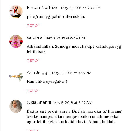
Eintan Nurfuzie
May 4, 2018 at 5:03 PM
program yg patut diteruskan..
REPLY
safurara
May 4, 2018 at 8:30 PM
Alhamdulillah. Semoga mereka dpt kehidupan yg
lebih baik.
REPLY
Ana Jingga
May 4, 2018 at 9:33 PM
Rumahku syurgaku :)
REPLY
Cikla Shahril
May 5, 2018 at 6:42 AM
Bagus sgt program ni. Dptlah mereka yg kurang
berkemampuan tu memperbaiki rumah mereka
agar lebih selesa utk diduduki... Alhamdullilah.
REPLY