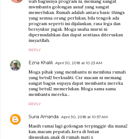
wah bagusnya program ni, memang sangat
mwmbantu golongan asnaf yang sangat
memerlukan. Rumah adalah antara basic things
yang semua orang perlukan, bila tengok ada
program seperti ini dijalankan, rasa lega dan
bersyukur jugak. Moga usaha murni ni
dipermudahkan dan dapat sentiasa diteruskan
insyaAllah.
REPLY
Ezna Khalili
April 30, 2018 at 10:23 AM
Moga pihak yang membantu ni membina rumah
yang betul2 berkualiti. Csr macam ni memang
sangat bagus supaya dapat membantu mereka
yang betul2 memerlukan. Moga sama sama
membantu mereka...
REPLY
Suria Amanda
April 30, 2018 at 10:57 AM
Masih ramai lagi golongan terpinggir dia mana2
kan..macam pepatah..kera di hutan
disusukan..anak di rumah mati x