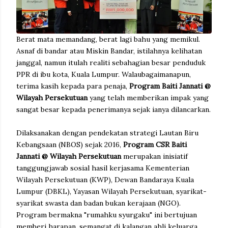
Berat mata memandang, berat lagi bahu yang memikul.
Asnaf di bandar atau Miskin Bandar, istilahnya kelihatan
janggal, namun itulah realiti sebahagian besar penduduk
PPR di ibu kota, Kuala Lumpur. Walaubagaimanapun,
terima kasih kepada para penaja,
Program Baiti Jannati @
Wilayah Persekutuan
yang telah memberikan impak yang
sangat besar kepada penerimanya sejak ianya dilancarkan.
Dilaksanakan dengan pendekatan strategi Lautan Biru
Kebangsaan (NBOS) sejak 2016,
Program CSR Baiti
Jannati @ Wilayah Persekutuan
merupakan inisiatif
tanggungjawab sosial hasil kerjasama Kementerian
Wilayah Persekutuan (KWP), Dewan Bandaraya Kuala
Lumpur (DBKL), Yayasan Wilayah Persekutuan, syarikat-
syarikat swasta dan badan bukan kerajaan (NGO).
Program bermakna "rumahku syurgaku" ini bertujuan
memberi harapan, semangat di kalangan ahli keluarga,