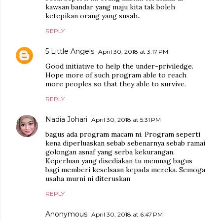
kawsan bandar yang maju kita tak boleh
ketepikan orang yang susah..
REPLY
5 Little Angels
April 30, 2018 at 3:17 PM
Good initiative to help the under-priviledge.
Hope more of such program able to reach
more peoples so that they able to survive.
REPLY
Nadia Johari
April 30, 2018 at 5:31 PM
bagus ada program macam ni. Program seperti
kena diperluaskan sebab sebenarnya sebab ramai
golongan asnaf yang serba kekurangan.
Keperluan yang disediakan tu memnag bagus
bagi memberi keselsaan kepada mereka. Semoga
usaha murni ni diteruskan
REPLY
Anonymous
April 30, 2018 at 6:47 PM