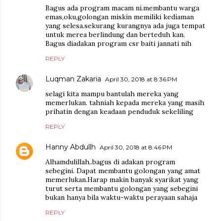
Bagus ada program macam ni.membantu warga
emas,oku,golongan miskin memiliki kediaman
yang selesa.sekurang kurangnya ada juga tempat
untuk merea berlindung dan berteduh kan.
Bagus diadakan program csr baiti jannati nih
REPLY
Luqman Zakaria
April 30, 2018 at 8:36 PM
selagi kita mampu bantulah mereka yang
memerlukan. tahniah kepada mereka yang masih
prihatin dengan keadaan penduduk sekeliling
REPLY
Hanny Abdullh
April 30, 2018 at 8:46 PM
Alhamdulillah..bagus di adakan program
sebegini. Dapat membantu golongan yang amat
memerlukan.Harap makin banyak syarikat yang
turut serta membantu golongan yang sebegini
bukan hanya bila waktu-waktu perayaan sahaja
REPLY